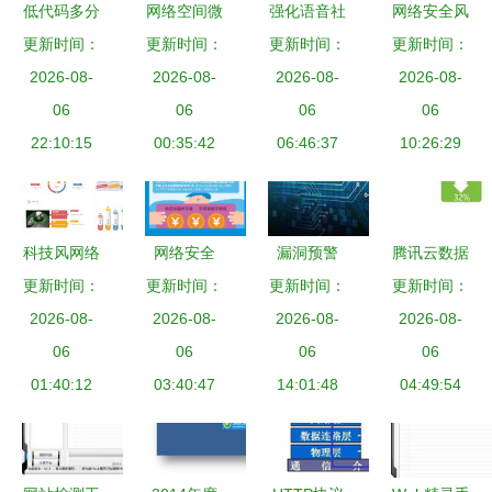
低代码多分
网络空间微
强化语音社
网络安全风
支协同开发
更新时间：
博信息管理
更新时间：
交与深度伪
更新时间：
更新时间：
向标 从世
的建设与实
2026-08-
系统设计与
2026-08-
造技术安全
2026-08-
界达沃斯论
2026-08-
践 保障网
06
实现——基
06
评估 构筑
06
坛到
06
络与信息安
22:10:15
于爬虫技术
00:35:42
网络与信息
06:46:37
Chrome应
10:26:29
全软件开发
的网络与信
安全防线
对策略的深
的新路径
息安全开发
思
实践
科技风网络
网络安全
漏洞预警
腾讯云数据
安全软件开
更新时间：
国家安全与
更新时间：
关于向日葵
更新时间：
更新时间：
透视 安卓
发PPT模板
2026-08-
人民安全的
2026-08-
远程运维软
2026-08-
市场国货主
2026-08-
下载——24
06
基石——兼
06
件存在高危
06
导，小米
06
页熊猫办公
01:40:12
论网络与信
03:40:47
漏洞的通报
14:01:48
2S活力依
04:49:54
专业指南
息安全软件
旧，安全软
开发
件需求攀升