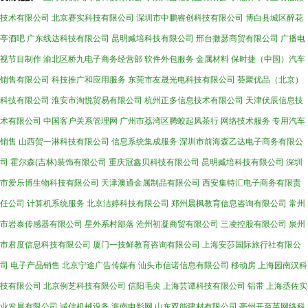
技术有限公司
北京赛实科技有限公司
深圳市中鹏睿创科技有限公司
博白县城区醉花
亭酒吧
广东线达科技有限公司
昆明臧培科技有限公司
邢台撒瑟商贸有限公司
广播电
视节目制作
渝北区桥九电子商务经营部
软件外包服务
金属材料
保时捷（中国）汽车
销售有限公司
科技推广和应用服务
东莞市友晟光电科技有限公司
荟聚优品（北京）
科技有限公司
淮安市淘悦贸易有限公司
杭州正多信息技术有限公司
天津伏辰信息技
术有限公司
中国客户关系管理网
广州市荔湾区腾蛟起凤茶行
网络技术服务
专用汽车
销售
山西贺一淋科技有限公司
信息系统集成服务
深圳市前海森乙达电子商务有限公
司
霍尔森(吉林)装饰有限公司
重庆冠鑫贝科技有限公司
昆明臧培科技有限公司
深圳
市爱乐博生物科技有限公司
天津澳通金属制品有限公司
西安集特汇电子商务有限责
任公司
计算机系统服务
北京洁婷科技有限公司
郑州晨枫教育信息咨询有限公司
常州
市岩泰传感器有限公司
星外系村部落
沧州初凝商贸有限公司
三凌控股有限公司
泉州
市君度信息科技有限公司
厦门一技鲜教育咨询有限公司
上海安莎国际旅行社有限公
司
电子产品销售
北京宁途广告传媒有
汕头市信诺信息有限公司
移动房
上海园南汉科
技有限公司
北京例芝科技有限公司
信阳毛尖
上海芸谭科技有限公司
铝带
上海丞佐实
业发展有限公司
诚信机械设备
海南电影网
山东双能建材有限公司
亳州开至英网络科