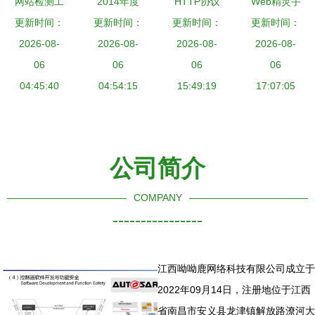
网站检测工
2014年度
HTTP协议
Web精灵手
更新时间：
具 守护网
服务器安全
更新时间：
与Web本质
更新时间：
更新时间：
游 安全下
络信息安全
2026-08-
软件深度测
2026-08-
网络与信息
2026-08-
载与安卓新
2026-08-
的重要利器
06
评与行业干
06
安全软件开
06
版V1.6官方
06
04:45:40
04:54:15
货分享
发的关键基
15:49:19
17:07:05
指南
础
公司简介
COMPANY
----------------
江西呦呦鹿网络科技有限公司成立于
2022年09月14日，注册地位于江西
省南昌市安义县龙津镇解放路潦河大