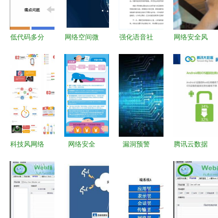
索
上购物狂欢
式发布
的'生命
线'？
低代码多分
网络空间微
强化语音社
网络安全风
支协同开发
博信息管理
交与深度伪
向标 从世
的建设与实
系统设计与
造技术安全
界达沃斯论
践 保障网
实现——基
评估 构筑
坛到
络与信息安
于爬虫技术
网络与信息
Chrome应
全软件开发
的网络与信
安全防线
对策略的深
的新路径
息安全开发
思
实践
科技风网络
网络安全
漏洞预警
腾讯云数据
安全软件开
国家安全与
关于向日葵
透视 安卓
发PPT模板
人民安全的
远程运维软
市场国货主
下载——24
基石——兼
件存在高危
导，小米
页熊猫办公
论网络与信
漏洞的通报
2S活力依
专业指南
息安全软件
旧，安全软