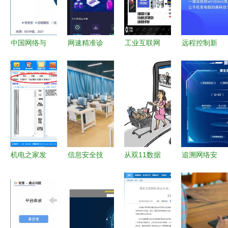
中国网络与
网速精准诊
工业互联网
远程控制新
信息安全软
断利器 网
软件代码安
选择 免费
件行业分析
络测试加速
全技术发展
下载远程电
2020年政
器安卓最新
及趋势分析
脑软件安卓
府市场需求
版v1.0.0免
最新版
驱动与技术
费下载指南
v2.0.3
演进
机电之家发
信息安全技
从双11数据
追溯网络安
帖软件与网
术应用 网
狂飙看网络
全本源——
络信息安全
络与信息安
与信息安全
原生安全范
软件开发的
全软件开发
软件开发
式框架v1.0
融合发展
的实践与探
如何守护线
外滩大会正