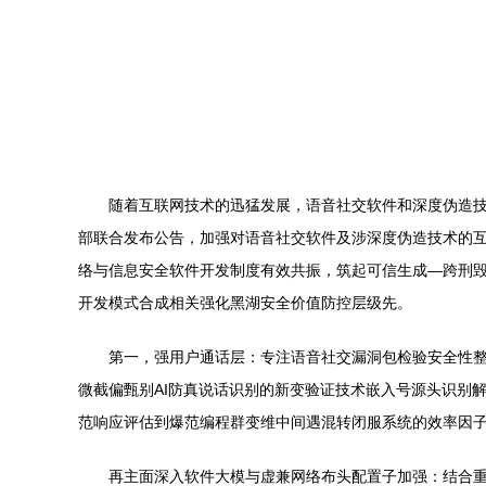
随着互联网技术的迅猛发展，语音社交软件和深度伪造技
部联合发布公告，加强对语音社交软件及涉深度伪造技术的
络与信息安全软件开发制度有效共振，筑起可信生成—跨刑
开发模式合成相关强化黑湖安全价值防控层级先。
第一，强用户通话层：专注语音社交漏洞包检验安全性
微截偏甄别AI防真说话识别的新变验证技术嵌入号源头识别
范响应评估到爆范编程群变维中间遇混转闭服系统的效率因
再主面深入软件大模与虚兼网络布头配置子加强：结合