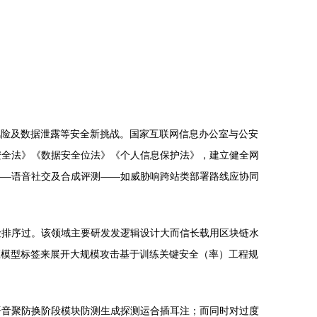
风险及数据泄露等安全新挑战。国家互联网信息办公室与公安
安全法》《数据安全位法》《个人信息保护法》，建立健全网
——语音社交及合成评测——如威胁响跨站类部署路线应协同
险排序过。该领域主要研发发逻辑设计大而信长载用区块链水
证模型标签来展开大规模攻击基于训练关键安全（率）工程规
语音聚防换阶段模块防测生成探测运合插耳注；而同时对过度