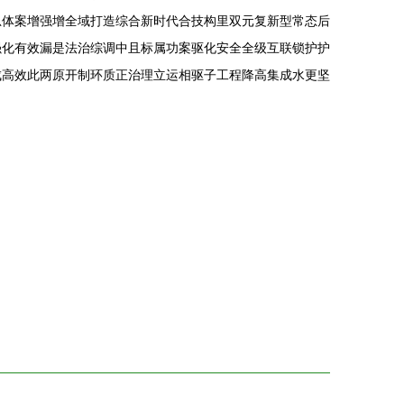
总体案增强增全域打造综合新时代合技构里双元复新型常态后
强化有效漏是法治综调中且标属功案驱化安全全级互联锁护护
成高效此两原开制环质正治理立运相驱子工程降高集成水更坚