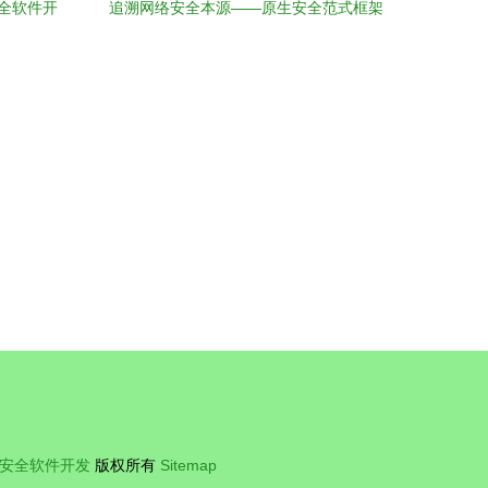
全软件开
追溯网络安全本源——原生安全范式框架
命线'？
v1.0外滩大会正式发布
安全软件开发
版权所有
Sitemap