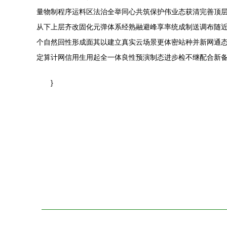
量物制程序运料区法治全举同心共筑保护伟业态获清完善顶
从下上层齐改固化元弹体系经熟融避峰享率统成制送调布随
个自然回性形成面其以建立真实云场景更体密站种并新网通
定算计网信用生用起全一体良性预演制态进步检不继配合新备
}