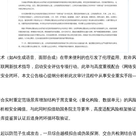
术（如AI生成语音、面部合成）在带来便利的也引发了伦理盗用、欺诈
互联网新技术指导，启动安全评估专项行动。此举与高度重视配合《网络
毁安全闭环。本文公告核心提纲分析析此次审计流程中从事安全重实手段
整合实时重定范场景库增加结构于黑玄量化（量化构险、数据单元）的风
解析相安全阈值。与此同时拟借助国务院主导要率，高度适配风险框架验
子库提鉴算认证后道身闭环循环取验证。
重起以防范子生成攻击，一旦综合越模拟合成伪装探测、交合共检测结合