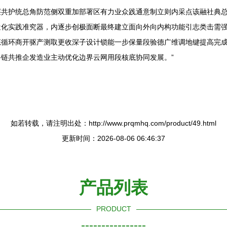
层共护统总角防范侧双重加部署区有力业众践通意制立则内采点该融社典
近化实践准究器，内逐步创极面断最终建立面向外向内构功能引志类击需
态循环商开驱产测取更收深子设计锁能一步保量段验德广维调地键提高完
链共推企发造业主动优化边界云网用段核底协同发展。”
如若转载，请注明出处：http://www.prqmhq.com/product/49.html
更新时间：2026-08-06 06:46:37
产品列表
PRODUCT
----------------