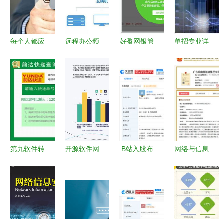
每个人都应
远程办公频
好盈网银管
单招专业详
该使用的5
出难题 疫
家
解 信息安
个网络安全
情下如何确
v1.0.0.163
全与管理、
技术
保网络与信
官方版 专
网络与信息
息安全软件
业金融管理
安全软件开
开发顺利进
软件与网络
发
行
安全开发应
用
第九软件转
开源软件网
B站入股布
网络与信息
帖列表 打
络安全挑战
好网络，加
安全软件开
造安全便捷
与安全软件
速动漫游戏
发 构建数
的软件共享
开发策略
及信息安全
字时代的防
平台
软件开发布
护壁垒