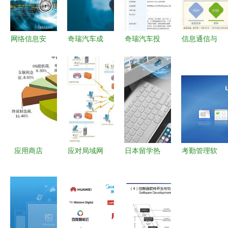
局
网络信息安
奇瑞汽车成
奇瑞汽车投
信息通信与
全 软件开
立科技新公
资成立科技
网安软件开
发与知识获
司 布局AI
新公司，加
发 高考志
取的全景指
业务与网络
速布局AI与
愿的高薪首
南
安全软件开
网安领域
选
发
应用商店
应对局域网
日本留学热
考勤管理软
恶意代码门
攻击与网络
门专业分析
件功能分析
户与网络信
信息安全软
动漫、游戏
与网络安全
息安全软件
件开发指南
设计与网络
开发策略
开发挑战
及信息安全
软件开发