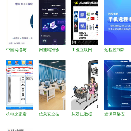
中国网络与
网速精准诊
工业互联网
远程控制新
信息安全软
断利器 网
软件代码安
选择 免费
件行业分析
络测试加速
全技术发展
下载远程电
2020年政
器安卓最新
及趋势分析
脑软件安卓
府市场需求
版v1.0.0免
最新版
驱动与技术
费下载指南
v2.0.3
演进
机电之家发
信息安全技
从双11数据
追溯网络安
帖软件与网
术应用 网
狂飙看网络
全本源——