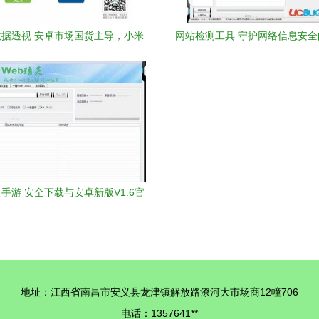
据透视 安卓市场国货主导，小米
网站检测工具 守护网络信息安
S活力依旧，安全软件需求攀升
器
灵手游 安全下载与安卓新版V1.6官
方指南
地址：江西省南昌市安义县龙津镇解放路潦河大市场商12幢706
电话：1357641**