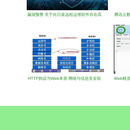
漏洞预警 关于向日葵远程运维软件存在高
腾讯云数
危漏洞的通报
2
HTTP协议与Web本质 网络与信息安全软
Web精
件开发的关键基础