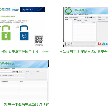
Chrome应对策略的深思
——24页熊猫办公专业指
据透视 安卓市场国货主导，小米
网站检测工具 守护网络信息安
S活力依旧，安全软件需求攀升
器
灵手游 安全下载与安卓新版V1.6官