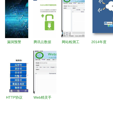
造技术安全
界达沃斯论
发PPT模板
人民安全的
评估 构筑
坛到
下载——24
基石——兼
网络与信息
Chrome应
页熊猫办公
论网络与信
安全防线
对策略的深
专业指南
息安全软件
思
开发
漏洞预警
腾讯云数据
网站检测工
2014年度
关于向日葵
透视 安卓
具 守护网
服务器安全
远程运维软
市场国货主
络信息安全
软件深度测
件存在高危
导，小米
的重要利器
评与行业干
漏洞的通报
2S活力依
货分享
旧，安全软
件需求攀升
HTTP协议
Web精灵手
与Web本质
游 安全下
网络与信息
载与安卓新